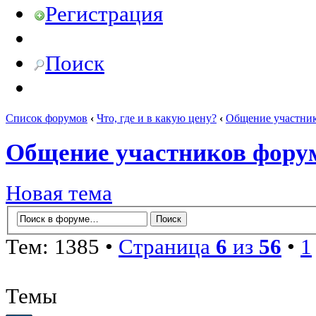
Регистрация
Поиск
Список форумов
‹
Что, где и в какую цену?
‹
Общение участни
Общение участников фору
Новая тема
Тем: 1385 •
Страница
6
из
56
•
1
Темы