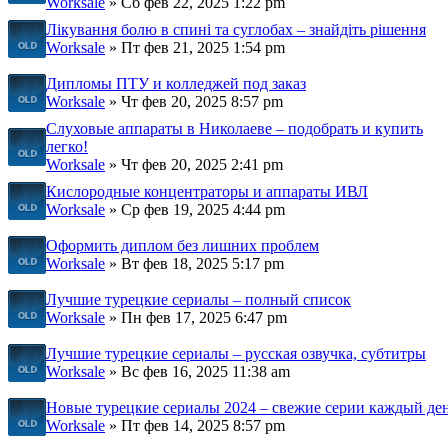
Worksale
» Сб фев 22, 2025 1:22 pm
Лікування болю в спині та суглобах – знайдіть рішення
Worksale
» Пт фев 21, 2025 1:54 pm
Дипломы ПТУ и колледжей под заказ
Worksale
» Чт фев 20, 2025 8:57 pm
Слуховые аппараты в Николаеве – подобрать и купить
легко!
Worksale
» Чт фев 20, 2025 2:41 pm
Кислородные концентраторы и аппараты ИВЛ
Worksale
» Ср фев 19, 2025 4:44 pm
Оформить диплом без лишних проблем
Worksale
» Вт фев 18, 2025 5:17 pm
Лучшие турецкие сериалы – полный список
Worksale
» Пн фев 17, 2025 6:47 pm
Лучшие турецкие сериалы – русская озвучка, субтитры
Worksale
» Вс фев 16, 2025 11:38 am
Новые турецкие сериалы 2024 – свежие серии каждый де
Worksale
» Пт фев 14, 2025 8:57 pm