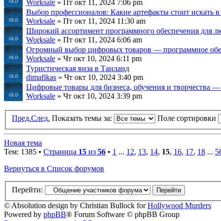
Worksale
» Пт окт 11, 2024 7:06 pm
Выбор профессионалов: Какие артефакты стоит искать в
Worksale
» Пт окт 11, 2024 11:30 am
Широкий ассортимент программного обеспечения для л
Worksale
» Пт окт 11, 2024 6:06 am
Огромный выбор цифровых товаров — программное обе
Worksale
» Чт окт 10, 2024 6:11 pm
Туристическая виза в Таиланд
dimafikas
» Чт окт 10, 2024 3:40 pm
Цифровые товары для бизнеса, обучения и творчества — 
Worksale
» Чт окт 10, 2024 3:39 pm
Пред.
След.
Показать темы за:
Поле сортировки
Новая тема
Тем: 1385 •
Страница
15
из
56
•
1
...
12
,
13
,
14
,
15
,
16
,
17
,
18
...
5
Вернуться в Список форумов
Перейти:
© Absolution design by Christian Bullock for
Hollywood Murders
Powered by
phpBB
® Forum Software © phpBB Group