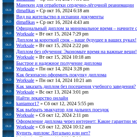
Манекен для отработки сердечно-лёгочной реанимации
dimafikas
» Ср окт 16, 2024 6:18 am
Вид на жительство в испании документы
dimafikas
» Ср окт 16, 2024 4:43 am
Официальный диплом за минимальное время – начните с
Worksale
» Вт окт 15, 2024 7:29 pm
Диплом за короткий срок – ваше будущее в ваших руках!
Worksale
» Вт окт 15, 2024 2:22 pm
Диплом без обучения: Экономьте время на важные вещи!
Worksale
» Вт окт 15, 2024 10:18 am
Быстрое и надежное получение диплома
Worksale
» Пн окт 14, 2024 3:28 pm
Как безопасно оформить покупку диплома
Worksale
» Пн окт 14, 2024 10:21 am
Как заказать диплом без посещения учебного заведения?
Worksale
» Вс окт 13, 2024 3:01 pm
Найти лекарство онлайн
kaniamor17
» Сб окт 12, 2024 5:55 pm
Как выбрать эвакуатор для дальних поездок
Worksale
» Сб окт 12, 2024 2:11 pm
Оформление диплома через интернет: Какие гарантии м
Worksale
» Сб окт 12, 2024 10:12 am
Купить диплом: Легально или нет?