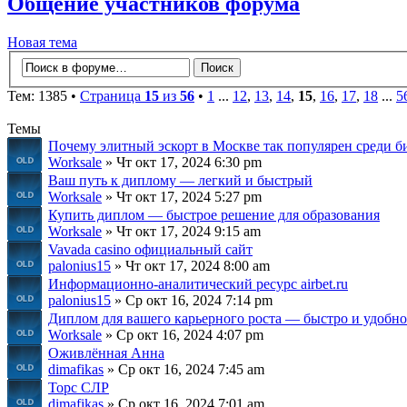
Общение участников форума
Новая тема
Тем: 1385 •
Страница
15
из
56
•
1
...
12
,
13
,
14
,
15
,
16
,
17
,
18
...
5
Темы
Почему элитный эскорт в Москве так популярен среди б
Worksale
» Чт окт 17, 2024 6:30 pm
Ваш путь к диплому — легкий и быстрый
Worksale
» Чт окт 17, 2024 5:27 pm
Купить диплом — быстрое решение для образования
Worksale
» Чт окт 17, 2024 9:15 am
Vavada casino официальный сайт
palonius15
» Чт окт 17, 2024 8:00 am
Информационно-аналитический ресурс airbet.ru
palonius15
» Ср окт 16, 2024 7:14 pm
Диплом для вашего карьерного роста — быстро и удобно
Worksale
» Ср окт 16, 2024 4:07 pm
Оживлённая Анна
dimafikas
» Ср окт 16, 2024 7:45 am
Торс СЛР
dimafikas
» Ср окт 16, 2024 7:01 am