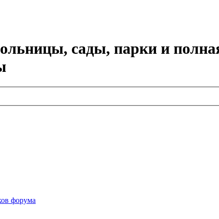
больницы, сады, парки и полна
ы
ков форума