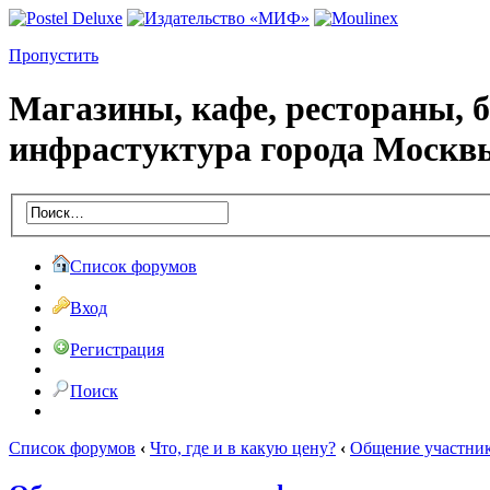
Пропустить
Магазины, кафе, рестораны, 
инфрастуктура города Москв
Список форумов
Вход
Регистрация
Поиск
Список форумов
‹
Что, где и в какую цену?
‹
Общение участни